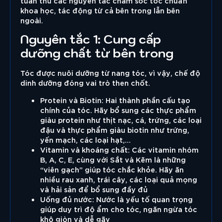
tuân thủ các nguyên tắc chăm sóc tóc chuẩn
khoa học, tác động từ cả bên trong lẫn bên
ngoài.
Nguyên tắc 1: Cung cấp
dưỡng chất từ bên trong
Tóc được nuôi dưỡng từ nang tóc, vì vậy, chế độ
dinh dưỡng đóng vai trò then chốt.
Protein và Biotin: Hai thành phần cấu tạo
chính của tóc. Hãy bổ sung các thực phẩm
giàu protein như thịt nạc, cá, trứng, các loại
đậu và thực phẩm giàu biotin như trứng,
yến mạch, các loại hạt,…
Vitamin và khoáng chất: Các vitamin nhóm
B, A, C, E, cùng với Sắt và Kẽm là những
“viên gạch” giúp tóc chắc khỏe. Hãy ăn
nhiều rau xanh, trái cây, các loại quả mọng
và hải sản để bổ sung đầy đủ
Uống đủ nước: Nước là yếu tố quan trọng
giúp duy trì độ ẩm cho tóc, ngăn ngừa tóc
khô giòn và dễ gãy