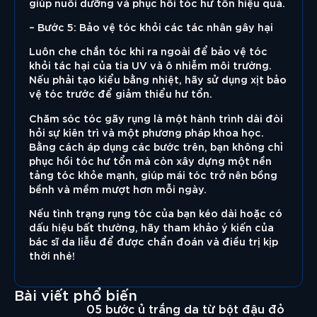
giúp nuôi dưỡng và phục hồi tóc hư tổn hiệu quả.
– Bước 5:
Bảo vệ tóc khỏi các tác nhân gây hại
Luôn che chắn tóc khi ra ngoài để bảo vệ tóc
khỏi tác hại của tia UV và ô nhiễm môi trường.
Nếu phải tạo kiểu bằng nhiệt, hãy sử dụng xịt bảo
vệ tóc trước để giảm thiểu hư tổn.
Chăm sóc tóc gãy rụng là một hành trình dài đòi
hỏi sự kiên trì và một phương pháp khoa học.
Bằng cách áp dụng các bước trên, bạn không chỉ
phục hồi tóc hư tổn mà còn xây dựng một nền
tảng tóc khỏe mạnh, giúp mái tóc trở nên bồng
bềnh và mềm mượt hơn mỗi ngày.
Nếu tình trạng rụng tóc của bạn kéo dài hoặc có
dấu hiệu bất thường, hãy tham khảo ý kiến của
bác sĩ da liễu để được chẩn đoán và điều trị kịp
thời nhé!
Bài viết phổ biến
05 bước ủ trắng da từ bột đậu đỏ