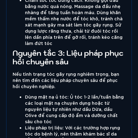
bằng nước quá nóng. Massage da đầu nhẹ
nhàng để tăng tuần hoàn máu. Dùng khăn
mềm thấm nhẹ nước để tóc khô, tránh chà
xát mạnh gây ma sát làm tóc gãy rụng. Sử
dụng lược răng thưa, chải từ đuôi tóc rồi
lên dần phía trên để gỡ rối, tránh kéo căng
làm đứt tóc
Nguyên tắc 3: Liệu pháp phục
hồi chuyên sâu
Nếu tình trạng tóc gãy rụng nghiêm trọng, bạn
nên tìm đến các liệu pháp chuyên sâu để phục
hồi chuyên nghiệp.
Dùng mặt nạ ủ tóc: Ủ tóc 1-2 lần/tuần bằng
các loại mặt nạ chuyên dụng hoặc từ
nguyên liệu tự nhiên như dầu Dừa, dầu
Olive để cung cấp độ ẩm và dưỡng chất
sâu cho tóc
Liệu pháp trị liệu: Với các trường hợp rụng
tóc do bệnh lý, nên thăm khám bác sĩ da